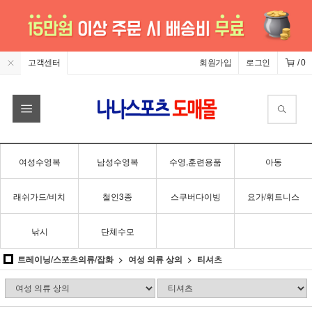
고객센터
회원가입
로그인
/
0
여성수영복
남성수영복
수영,훈련용품
아동
래쉬가드/비치
철인3종
스쿠버다이빙
요가/휘트니스
낚시
단체수모
트레이닝/스포츠의류/잡화
여성 의류 상의
티셔츠