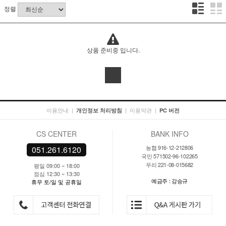
정렬
상품 준비중 입니다.
이용안내
|
|
이용약관
|
개인정보 처리방침
PC 버전
CS CENTER
BANK INFO
농협 916-12-212806
051.261.6120
국민 571502-96-102265
우리 221-08-015682
평일 09:00 ~ 18:00
점심 12:30 ~ 13:30
예금주 : 강승규
휴무 토/일 및 공휴일